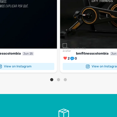
esscolombia
bmfitnesscolombia
Jun 25
Jun
2
0
View on Instagram
View on Instagr