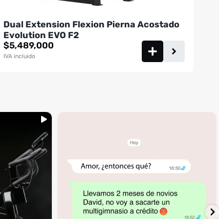
Dual Extension Flexion Pierna Acostado
Evolution EVO F2
$
5,489,000
IVA incluido
...
inning
🚩 Red flag es que te digan que no al
4
1