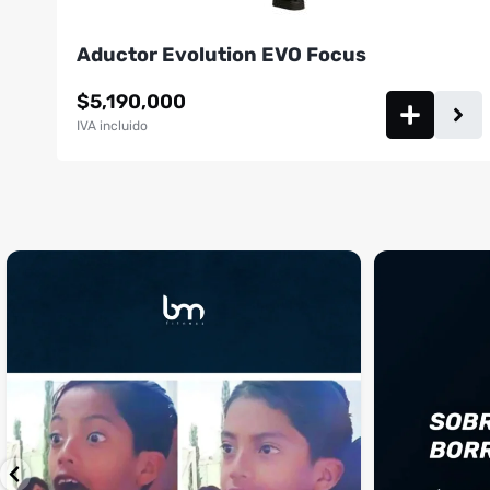
Aductor Evolution EVO Focus
$
5,190,000
IVA incluido
¡Sustos que dan gusto! 😂💪
Si llegaste hasta 
...
perfecto
...
¿Te ha pasado?
1
0
4
2