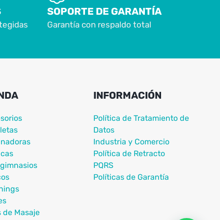
S
SOPORTE DE GARANTÍA
tegidas
Garantía con respaldo total
NDA
INFORMACIÓN
sorios
Política de Tratamiento de
letas
Datos
nadoras
Industria y Comercio
icas
Política de Retracto
igimnasios
PQRS
cos
Políticas de Garantía
nings
es
s de Masaje