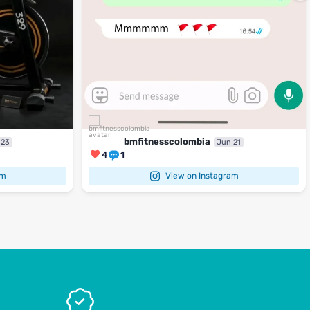
bmfitnesscolombia
 23
Jun 21
4
1
am
View on Instagram