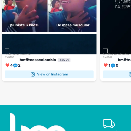
bmfitnesscolombia
bmfitn
Jun 27
4
2
1
0
View on Instagram