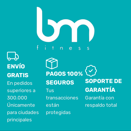
ENVÍO
PAGOS 100%
GRATIS
SOPORTE DE
SEGUROS
En pedidos
GARANTÍA
superiores a
Tus
300.000
transacciones
Garantía con
Únicamente
están
respaldo total
para ciudades
protegidas
principales