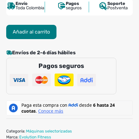
Envío
Pagos
Soporte
Toda Colombia
seguros
Postventa
Dual
Añadir al carrito
Flexion
Biceps
Extension
Envíos de 2-6 días hábiles
Triceps
Pagos seguros
Evolution
EVO
F2
cantidad
Categoría:
Máquinas selectorizadas
Marca:
Evolution Fitness