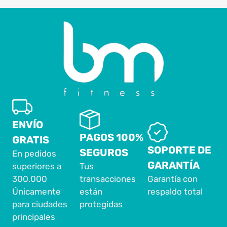
ENVÍO
PAGOS 100%
GRATIS
SOPORTE DE
SEGUROS
En pedidos
GARANTÍA
superiores a
Tus
300.000
transacciones
Garantía con
Únicamente
están
respaldo total
para ciudades
protegidas
principales