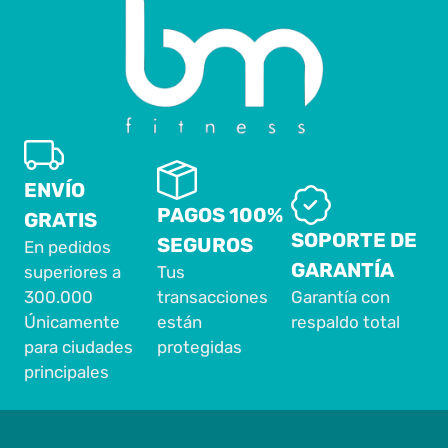
ENVÍO
PAGOS 100%
GRATIS
SOPORTE DE
SEGUROS
En pedidos
GARANTÍA
superiores a
Tus
300.000
transacciones
Garantía con
Únicamente
están
respaldo total
para ciudades
protegidas
principales