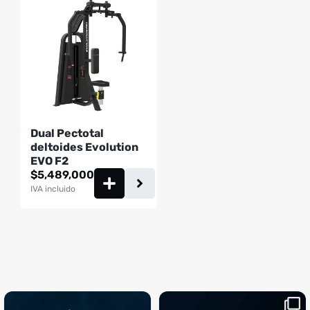
Dual Pectotal
deltoides Evolution
EVO F2
$
5,489,000
IVA incluido
¡Sustos que dan gusto! 😂💪
Si llegaste hasta aquí, es el