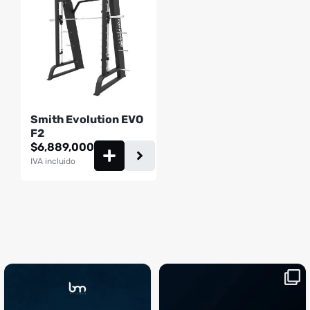
Smith Evolution EVO
F2
$
6,889,000
IVA incluido
¡Sustos que dan gusto! 😂💪
Si llegaste hasta aquí, es el
...
momento perfecto
...
¿Te ha pasado?
1
0