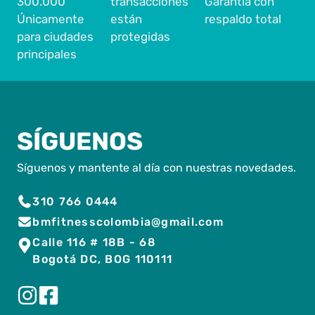
300.000
transacciones
Garantía con
Únicamente
están
respaldo total
para ciudades
protegidas
principales
SÍGUENOS
Síguenos y mantente al día con nuestras novedades.
310 766 0444
bmfitnesscolombia@gmail.com
Calle 116 # 18B - 68
Bogotá DC, BOG 110111