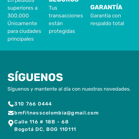
GARANTÍA
superiores a
Tus
300.000
transacciones
Garantía con
Únicamente
están
respaldo total
para ciudades
protegidas
principales
SÍGUENOS
Síguenos y mantente al día con nuestras novedades.
310 766 0444
bmfitnesscolombia@gmail.com
Calle 116 # 18B - 68
Bogotá DC, BOG 110111