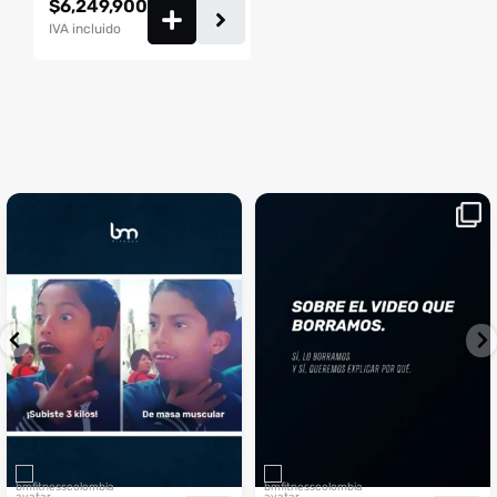
$
6,249,900
IVA incluido
¡Sustos que dan gusto! 😂💪
Si llegaste hasta aquí, es el
...
momento perfecto
...
¿Te ha pasado?
1
0
4
2