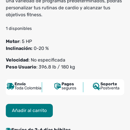
una variedad de programas predeterminados, podrás
personalizar tus rutinas de cardio y alcanzar tus
objetivos fitness.
1 disponibles
Motor
: 5 HP
Inclinación:
0-20 %
Velocidad
: No especificada
Peso Usuario
: 396.8 lb / 180 kg
Envío
Pagos
Soporte
Toda Colombia
seguros
Postventa
Trotadora
Añadir al carrito
Evolution
EVO
Advanced
Envíos de 2-6 días hábiles