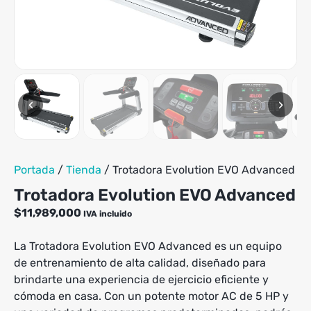
tiene
hasta
múltiples
$1,239,900
variantes.
Las
opciones
se
pueden
‹
›
elegir
en
la
página
de
Portada
/
Tienda
/
Trotadora Evolution EVO Advanced
producto
Trotadora Evolution EVO Advanced
$
11,989,000
IVA incluido
La Trotadora Evolution EVO Advanced es un equipo
de entrenamiento de alta calidad, diseñado para
brindarte una experiencia de ejercicio eficiente y
cómoda en casa. Con un potente motor AC de 5 HP y