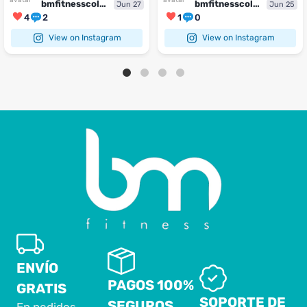
bmfitnesscolombia
bmfitnesscolombia
Jun 27
Jun 25
4
2
1
0
View on Instagram
View on Instagram
ENVÍO
PAGOS 100%
GRATIS
SOPORTE DE
SEGUROS
En pedidos