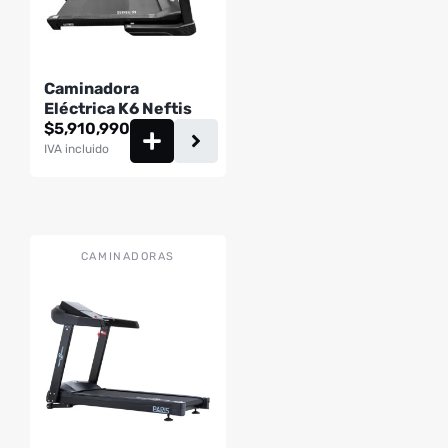
Caminadora
Eléctrica K6 Neftis
$
5,910,990
IVA incluido
CAMINADORAS