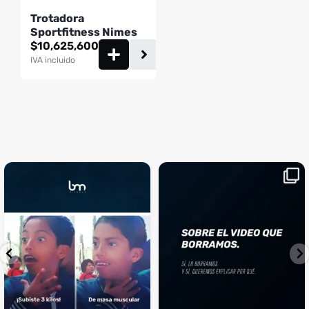
Trotadora
Sportfitness Nimes
$
10,625,600
IVA incluido
¡Sustos que dan gusto! 😂💪
Si llegaste hasta aquí, es el
...
momento perfecto
...
¿Te ha pasado?
1
0
4
2