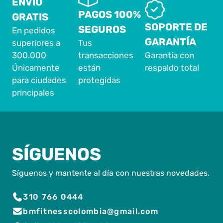
ENVÍO
PAGOS 100%
GRATIS
SOPORTE DE
SEGUROS
En pedidos
GARANTÍA
superiores a
Tus
300.000
transacciones
Garantía con
Únicamente
están
respaldo total
para ciudades
protegidas
principales
SÍGUENOS
Síguenos y mantente al día con nuestras novedades.
310 766 0444
bmfitnesscolombia@gmail.com