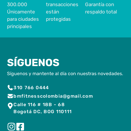
300.000
transacciones
Garantía con
Únicamente
están
respaldo total
para ciudades
protegidas
principales
SÍGUENOS
Síguenos y mantente al día con nuestras novedades.
310 766 0444
bmfitnesscolombia@gmail.com
Calle 116 # 18B - 68
Bogotá DC, BOG 110111