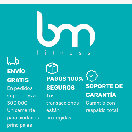
ENVÍO
PAGOS 100%
GRATIS
SOPORTE DE
SEGUROS
En pedidos
GARANTÍA
superiores a
Tus
300.000
transacciones
Garantía con
Únicamente
están
respaldo total
para ciudades
protegidas
principales