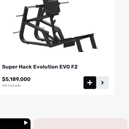
Super Hack Evolution EVO F2
$
5,189,000
IVA incluido
...
inning
🚩 Red flag es que te digan que no al