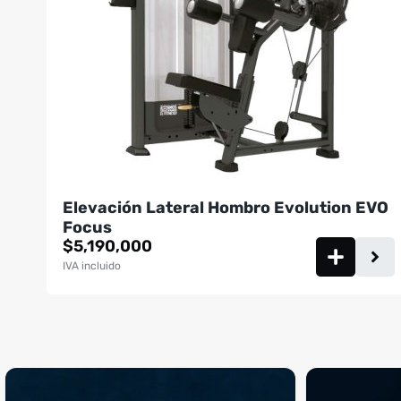
Elevación Lateral Hombro Evolution EVO
Focus
$
5,190,000
IVA incluido
¡Sustos que dan gusto! 😂💪
Si llegaste hasta 
...
perfecto