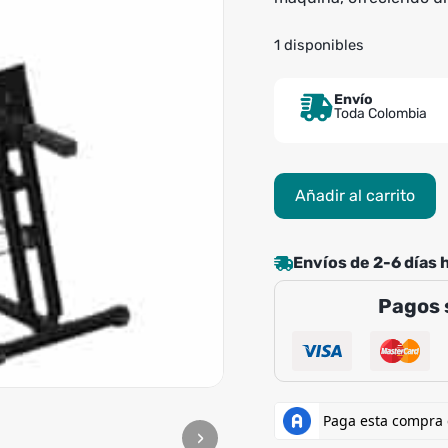
1 disponibles
Envío
Toda Colombia
Máquinas
Añadir al carrito
Cardio
k6
Estación
Envíos de 2-6 días 
K6
Pagos 
IO
2
Prensa
de
Piernas
cantidad
›