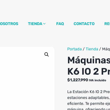
OSOTROS
TIENDA
FAQ
CONTACTO
RE
Portada
/
Tienda
/
Máqu
Máquinas
K6 IO 2 P
$
1,227,990
IVA incluido
La Estación K6 IO 2 Pr
estaciones adaptables, 
eficiente. Te permite e
máquina, ofreciendo u