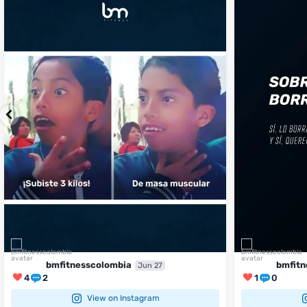
...
¿Te ha pasado?
1
0
4
2
bmfitnesscolombia
bmfitn
Jun 27
4
2
1
0
View on Instagram