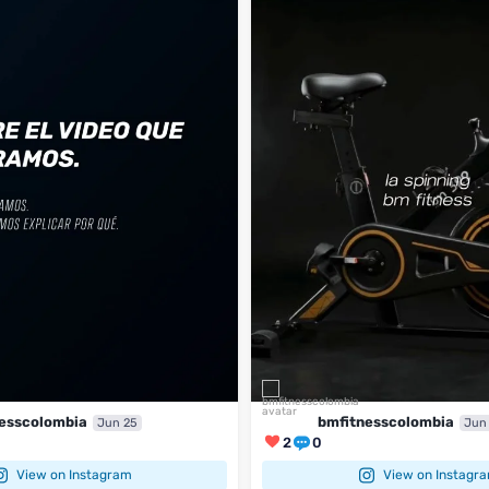
2
0
esscolombia
bmfitnesscolombia
Jun 25
Jun
2
0
View on Instagram
View on Instagr