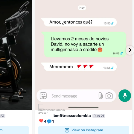
4
1
bmfitnesscolombia
 23
Jun 21
4
1
am
View on Instagram