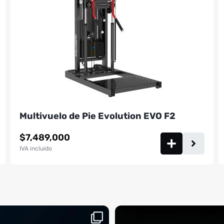
Multivuelo de Pie Evolution EVO F2
$
7,489,000
IVA incluido
aquí, es el momento
¡Deja las excusas a un lado! 🚫🚴 La Sp
...
BM